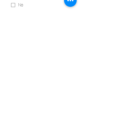
No
Tal vez
¿Cuáles son sus principales
necesidades financieras
empresariales?
Entregar
UnitedPhillips.org es un proyecto conjunto
de PWNO, MPNAI y EPIC.
East Phillips y centro de Phillips
información@eastphillips.org