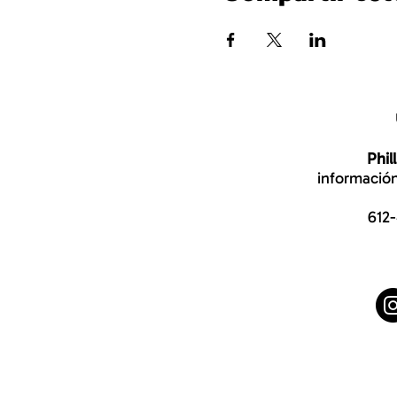
Phil
información
612