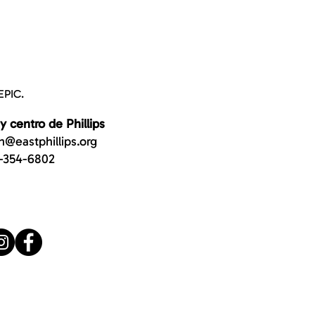
EPIC.
 y centro de Phillips
n@eastphillips.org
-354-6802