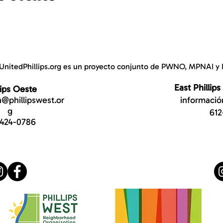
UnitedPhillips.org es un proyecto conjunto de PWNO, MPNAI y 
East Phillips
lips Oeste
@phillipswest.or
informació
g
612
-424-0786