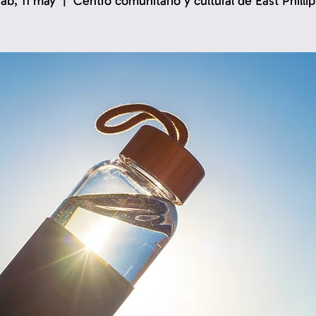
sáb, 11 may
  |  
Centro comunitario y cultural de East Phillip