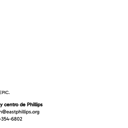
EPIC.
 y centro de Phillips
n@eastphillips.org
-354-6802