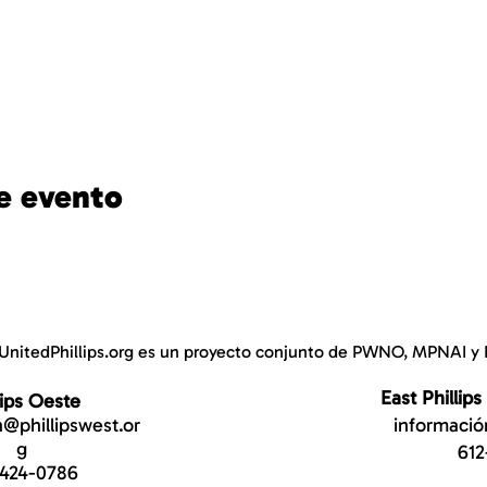
e evento
UnitedPhillips.org es un proyecto conjunto de PWNO, MPNAI y 
East Phillips
lips Oeste
@phillipswest.or
informació
g
612
-424-0786