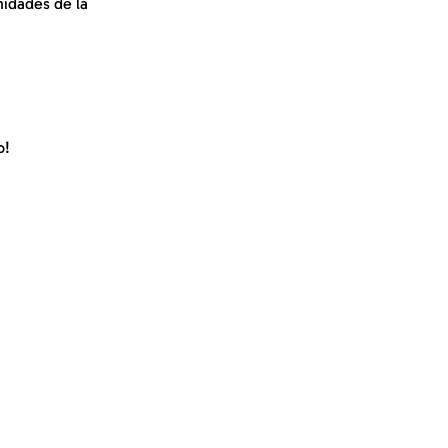
idades de la 
o!