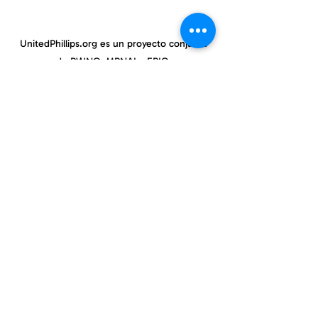
UnitedPhillips.org es un proyecto conjunto
de PWNO, MPNAI y EPIC.
East Phillips y centro de Phillips
información@eastphillips.org
612-354-6802
Phillips Oeste
información@phillipswest.org
612-424-0786