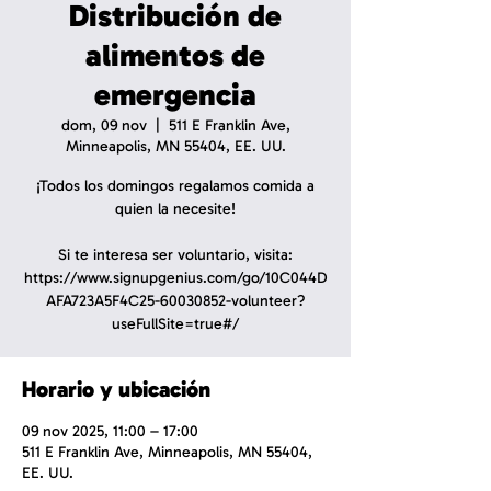
Distribución de
alimentos de
emergencia
dom, 09 nov
  |  
511 E Franklin Ave,
Minneapolis, MN 55404, EE. UU.
¡Todos los domingos regalamos comida a
quien la necesite!
Si te interesa ser voluntario, visita:
https://www.signupgenius.com/go/10C044D
AFA723A5F4C25-60030852-volunteer?
useFullSite=true#/
Horario y ubicación
09 nov 2025, 11:00 – 17:00
511 E Franklin Ave, Minneapolis, MN 55404,
EE. UU.