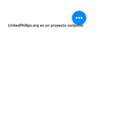
UnitedPhillips.org es un proyecto conjunto
de PWNO, MPNAI y EPIC.
East Phillips y centro de Phillips
información@eastphillips.org
612-354-6802
Phillips Oeste
información@phillipswest.org
612-424-0786