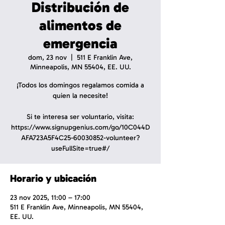
Distribución de
alimentos de
emergencia
dom, 23 nov
  |  
511 E Franklin Ave,
Minneapolis, MN 55404, EE. UU.
¡Todos los domingos regalamos comida a
quien la necesite!
Si te interesa ser voluntario, visita:
https://www.signupgenius.com/go/10C044D
AFA723A5F4C25-60030852-volunteer?
useFullSite=true#/
Horario y ubicación
23 nov 2025, 11:00 – 17:00
511 E Franklin Ave, Minneapolis, MN 55404,
EE. UU.