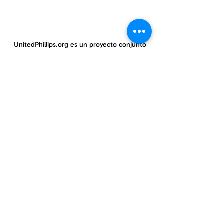
UnitedPhillips.org es un proyecto conjunto
de PWNO, MPNAI y EPIC.
East Phillips y centro de Phillips
información@eastphillips.org
612-354-6802
Phillips Oeste
información@phillipswest.org
612-424-0786