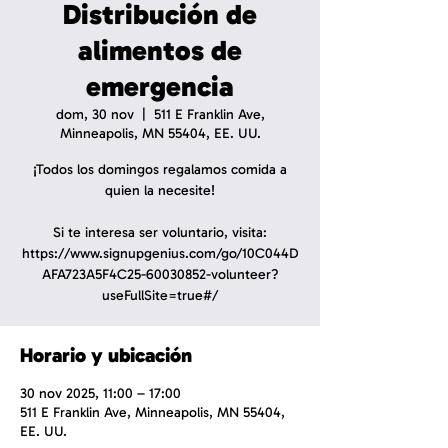
Distribución de
alimentos de
emergencia
dom, 30 nov
  |  
511 E Franklin Ave,
Minneapolis, MN 55404, EE. UU.
¡Todos los domingos regalamos comida a
quien la necesite!
Si te interesa ser voluntario, visita:
https://www.signupgenius.com/go/10C044D
AFA723A5F4C25-60030852-volunteer?
useFullSite=true#/
Horario y ubicación
30 nov 2025, 11:00 – 17:00
511 E Franklin Ave, Minneapolis, MN 55404,
EE. UU.