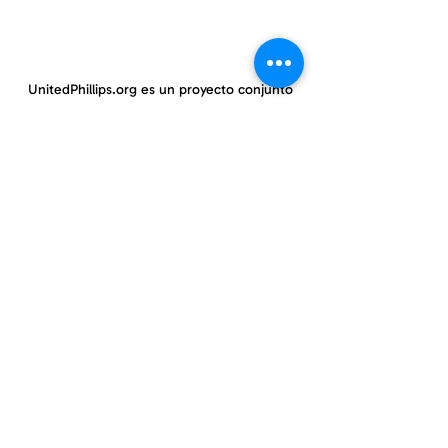
UnitedPhillips.org es un proyecto conjunto
de PWNO, MPNAI y EPIC.
East Phillips y centro de Phillips
información@eastphillips.org
612-354-6802
Phillips Oeste
información@phillipswest.org
612-424-0786