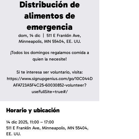
Distribución de
alimentos de
emergencia
dom, 14 dic
  |  
511 E Franklin Ave,
Minneapolis, MN 55404, EE. UU.
¡Todos los domingos regalamos comida a
quien la necesite!
Si te interesa ser voluntario, visita:
https://www.signupgenius.com/go/10C044D
AFA723A5F4C25-60030852-volunteer?
useFullSite=true#/
Horario y ubicación
14 dic 2025, 11:00 – 17:00
511 E Franklin Ave, Minneapolis, MN 55404,
EE. UU.