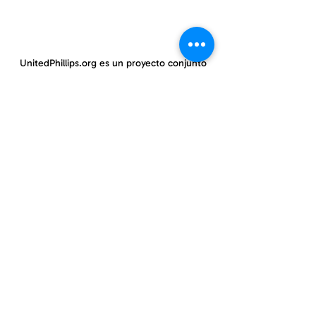
UnitedPhillips.org es un proyecto conjunto
de PWNO, MPNAI y EPIC.
East Phillips y centro de Phillips
información@eastphillips.org
612-354-6802
Phillips Oeste
información@phillipswest.org
612-424-0786