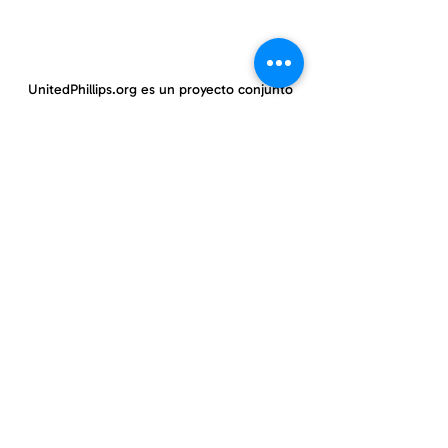
UnitedPhillips.org es un proyecto conjunto
de PWNO, MPNAI y EPIC.
East Phillips y centro de Phillips
información@eastphillips.org
612-354-6802
Phillips Oeste
información@phillipswest.org
612-424-0786