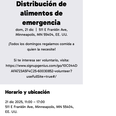
Distribución de
alimentos de
emergencia
dom, 21 dic
  |  
511 E Franklin Ave,
Minneapolis, MN 55404, EE. UU.
¡Todos los domingos regalamos comida a
quien la necesite!
Si te interesa ser voluntario, visita:
https://www.signupgenius.com/go/10C044D
AFA723A5F4C25-60030852-volunteer?
useFullSite=true#/
Horario y ubicación
21 dic 2025, 11:00 – 17:00
511 E Franklin Ave, Minneapolis, MN 55404,
EE. UU.