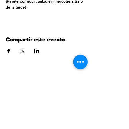
¡Pásate por aquí cualquier miércoles a las 5 
de la tarde!
Compartir este evento
UnitedPhillips.org es un proyecto conjunto
de PWNO, MPNAI y EPIC.
East Phillips y centro de Phillips
información@eastphillips.org
612-354-6802