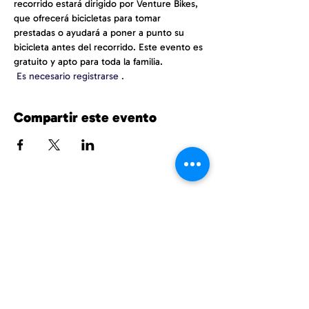
recorrido estará dirigido por Venture Bikes, 
que ofrecerá bicicletas para tomar 
prestadas o ayudará a poner a punto su 
bicicleta antes del recorrido. Este evento es 
gratuito y apto para toda la familia.
Es necesario registrarse
.
Compartir este evento
UnitedPhillips.org es un proyecto conjunto
de PWNO, MPNAI y EPIC.
East Phillips y centro de Phillips
información@eastphillips.org
612-354-6802