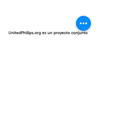
UnitedPhillips.org es un proyecto conjunto
de PWNO, MPNAI y EPIC.
East Phillips y centro de Phillips
información@eastphillips.org
612-354-6802
Phillips Oeste
información@phillipswest.org
612-424-0786