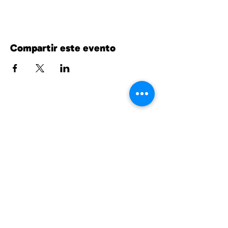
Compartir este evento
UnitedPhillips.org es un proyecto conjunto
de PWNO, MPNAI y EPIC.
East Phillips y centro de Phillips
información@eastphillips.org
612-354-6802