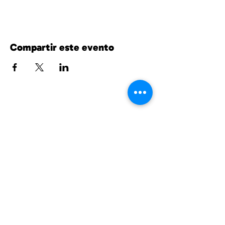
Compartir este evento
UnitedPhillips.org es un proyecto conjunto
de PWNO, MPNAI y EPIC.
East Phillips y centro de Phillips
información@eastphillips.org
612-354-6802